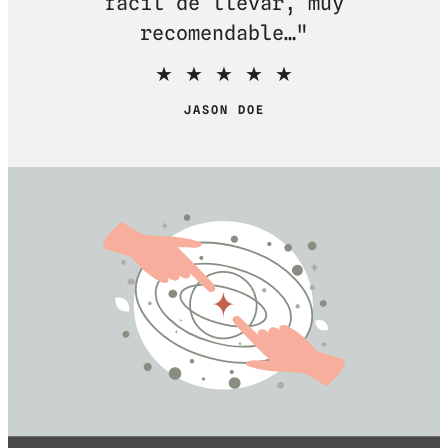
fácil de llevar, muy
recomendable…"
★ ★ ★ ★ ★
JASON DOE